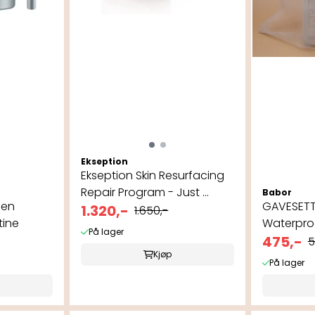
Ekseption
Ekseption Skin Resurfacing
Repair Program - Just ...
Babor
gen
GAVESETT
1.320,-
1.650,-
tine
Waterpro
På lager
Heavy Mak
475,-
5
Kjøp
På lager