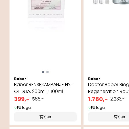
Babor
Babor
Babor RENSEKAMPANJE HY-
Doctor Babor Bio
ÖL Duo, 200ml + 100ml
Regeneration Rou
399,-
1.780,-
588,-
2.233,-
På lager
På lager
Kjøp
Kjøp