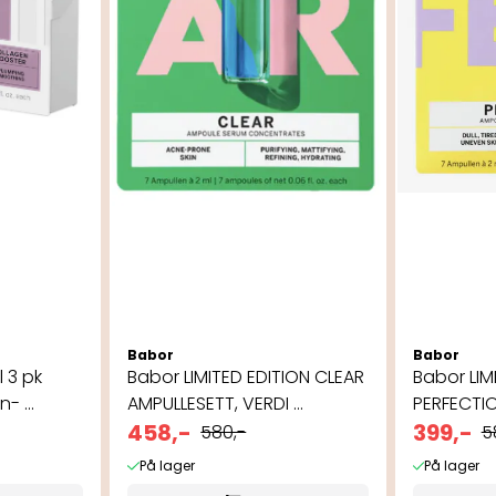
Babor
Babor
 3 pk
Babor LIMITED EDITION CLEAR
Babor LIM
- ...
AMPULLESETT, VERDI ...
PERFECTIO
458,-
399,-
580,-
5
På lager
På lager