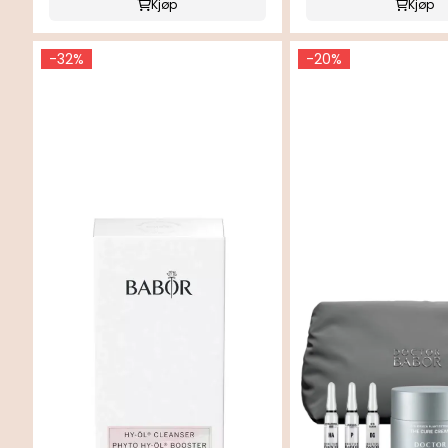
Kjøp
Kjøp
-32%
-20%