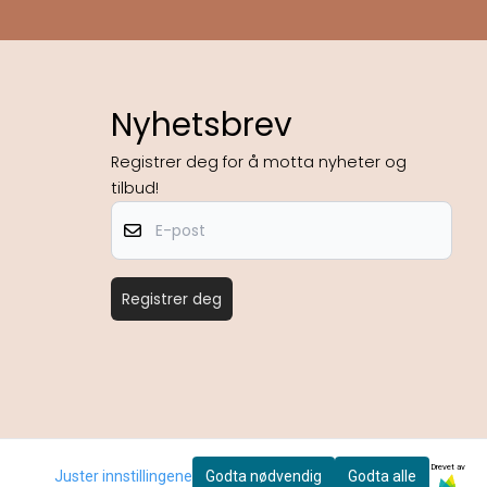
Nyhetsbrev
Registrer deg for å motta nyheter og
tilbud!
E-post
Registrer deg
Drevet av
Juster innstillingene
Godta nødvendig
Godta alle