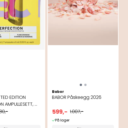
Babor
ITED EDITION
BABOR Påskeegg 2026
N AMPULLESETT, ...
599,-
80,-
1.007,-
På lager