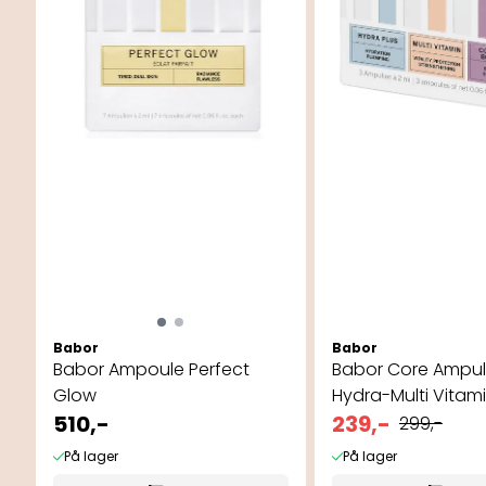
Babor
Babor
Babor Ampoule Perfect
Babor Core Ampull
Glow
Hydra-Multi Vitamin
510,-
239,-
299,-
På lager
På lager