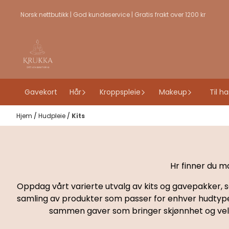
Hopp til innhold
Norsk nettbutikk | God kundeservice | Gratis frakt over 1200 kr
Gavekort
Hår
Kroppspleie
Makeup
Til h
Hjem
/
Hudpleie
/
Kits
Hr finner du m
Oppdag vårt varierte utvalg av kits og gavepakker, 
samling av produkter som passer for enhver hudtype og
sammen gaver som bringer skjønnhet og velvær