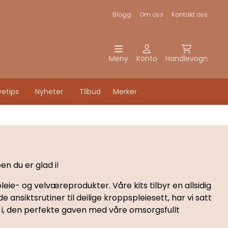
Blogg
Om oss
Kontakt oss
Meny
Konto
Handlevogn
etips
Nyheter
Tilbud
Merker
n du er glad i!
e- og velværeprodukter. Våre kits tilbyr en allsidig
nsiktsrutiner til deilige kroppspleiesett, har vi satt
d i, den perfekte gaven med våre omsorgsfullt