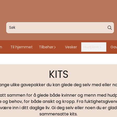
an
Til hjemmet
Tilbehør
Vesker
Hudpleie
Gav
KITS
ange ulike gavepakker du kan glede deg selv med eller noe
satt sammen for å glede både kvinner og menn med hudplei
 behov, for både ansikt og kropp. Fra fuktighetsgivende a
e inn i ditt daglige liv. Gi deg selv eller noen du er gla
sammensatte kits.