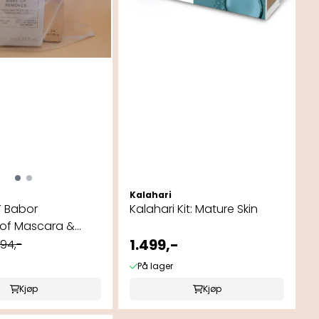
Kalahari
 Babor
Kalahari Kit: Mature Skin
of Mascara &
eup ...
1.499,-
94,-
På lager
Kjøp
Kjøp