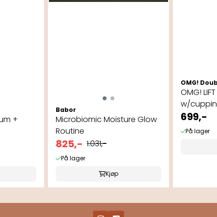
OMG! Doub
OMG! LIFT
w/cupping
Babor
699,-
rum +
Microbiomic Moisture Glow
Routine
På lager
825,-
1.031,-
På lager
Kjøp