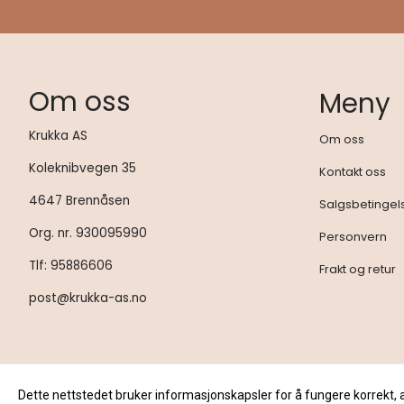
Om oss
Meny
Krukka AS
Om oss
Koleknibvegen 35
Kontakt oss
4647 Brennåsen
Salgsbetingel
Org. nr. 930095990
Personvern
Tlf:
95886606
Frakt og retur
post@krukka-as.no
Dette nettstedet bruker informasjonskapsler for å fungere korrekt, 