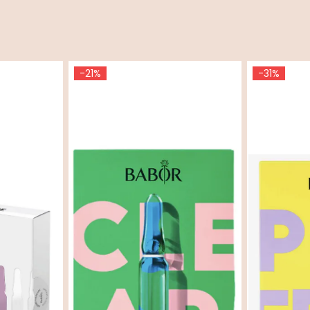
-21%
-31%