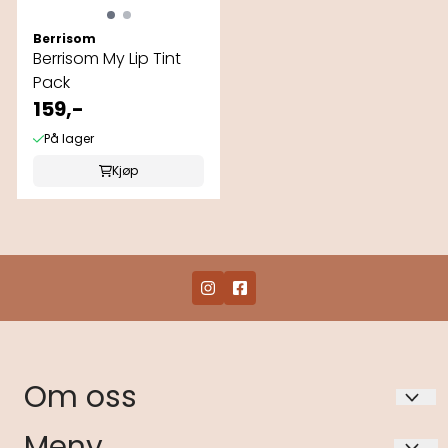
Berrisom
Berrisom My Lip Tint
Pack
159,-
På lager
Kjøp
Om oss
Krukka AS
Meny