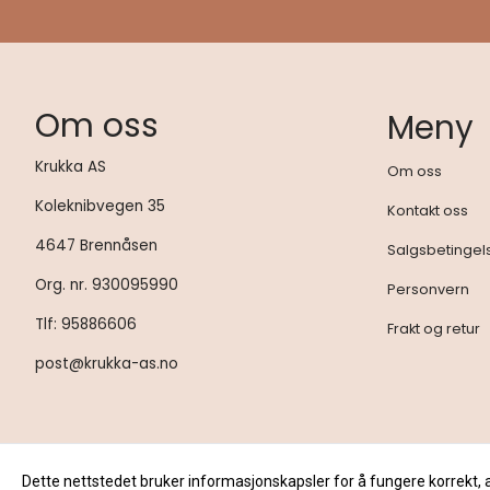
Om oss
Meny
Krukka AS
Om oss
Koleknibvegen 35
Kontakt oss
4647 Brennåsen
Salgsbetingel
Org. nr. 930095990
Personvern
Tlf:
95886606
Frakt og retur
post@krukka-as.no
Dette nettstedet bruker informasjonskapsler for å fungere korrekt, 