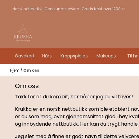
Hopp til innhold
Norsk nettbutikk | God kundeservice | Gratis frakt over 1200 kr
Gavekort
Hår
Kroppspleie
Makeup
Til h
Hjem
/
Om oss
Om oss
Takk for at du kom hit, her håper jeg du vil trives!
Krukka er en norsk nettbutikk som ble etablert nov
er du som meg, over gjennomsnittet glad i høy kva
og innbydende nettbutikk. Her kan du trygt handle
Jeg slet med å finne et godt navn til dette velvære