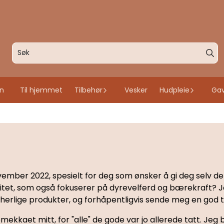
an
Til hjemmet
Tilbehør
Vesker
Hudpleie
Gav
ember 2022, spesielt for deg som ønsker å gi deg selv de
litet, som også fokuserer på dyrevelferd og bærekraft? 
 herlige produkter, og forhåpentligvis sende meg en god 
mekkaet mitt, for "alle" de gode var jo allerede tatt. Je