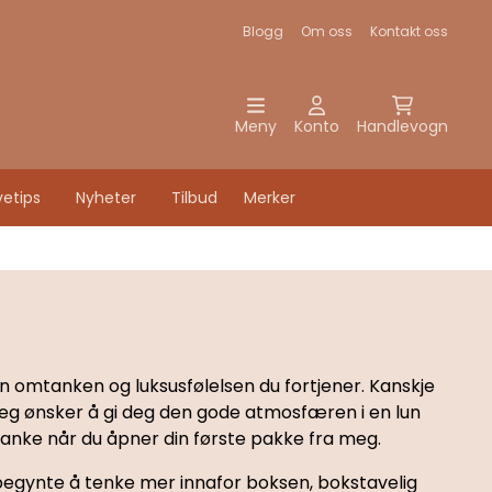
Blogg
Om oss
Kontakt oss
Meny
Konto
Handlevogn
etips
Nyheter
Tilbud
Merker
n omtanken og luksusfølelsen du fortjener. Kanskje
Jeg ønsker å gi deg den gode atmosfæren i en lun
tanke når du åpner din første pakke fra meg.
g begynte å tenke mer innafor boksen, bokstavelig