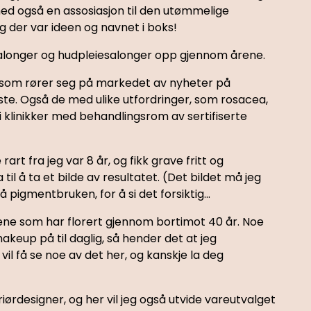
ermed også en assosiasjon til den utømmelige
g der var ideen og navnet i boks!
rsalonger og hudpleiesalonger opp gjennom årene.
a som rører seg på markedet av nyheter på
ste. Også de med ulike utfordringer, som rosacea,
i klinikker med behandlingsrom av sertifiserte
t fra jeg var 8 år, og fikk grave fritt og
l å ta et bilde av resultatet. (Det bildet må jeg
 pigmentbruken, for å si det forsiktig...
dene som har florert gjennom bortimot 40 år. Noe
keup på til daglig, så hender det at jeg
l få se noe av det her, og kanskje la deg
ørdesigner, og her vil jeg også utvide vareutvalget