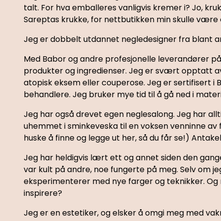
talt. For hva emballeres vanligvis kremer i? Jo, kru
Sareptas krukke, for nettbutikken min skulle være e
Jeg er dobbelt utdannet negledesigner fra blant an
Med Babor og andre profesjonelle leverandører på
produkter og ingredienser. Jeg er svært opptatt av
atopisk eksem eller couperose. Jeg er sertifisert i
behandlere. Jeg bruker mye tid til å gå ned i materi
Jeg har også drevet egen neglesalong. Jeg har allti
uhemmet i sminkeveska til en voksen venninne av fam
huske å finne og legge ut her, så du får se!) Antake
Jeg har heldigvis lært ett og annet siden den gang
var kult på andre, noe fungerte på meg. Selv om je
eksperimenterer med nye farger og teknikker. Og me
inspirere?
Jeg er en estetiker, og elsker å omgi meg med vakr