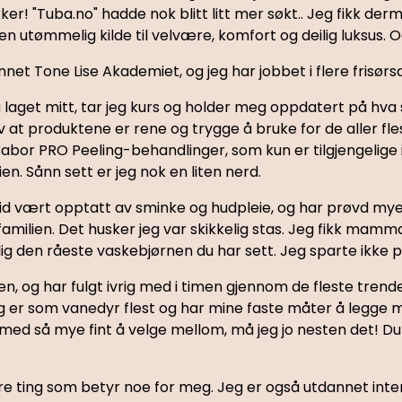
kker! "Tuba.no" hadde nok blitt litt mer søkt.. Jeg fikk d
n utømmelig kilde til velvære, komfort og deilig luksus. O
net Tone Lise Akademiet, og jeg har jobbet i flere frisø
 laget mitt, tar jeg kurs og holder meg oppdatert på hv
 at produktene er rene og trygge å bruke for de aller fle
 Babor PRO Peeling-behandlinger, som kun er tilgjengelige 
en. Sånn sett er jeg nok en liten nerd.
d vært opptatt av sminke og hudpleie, og har prøvd mye rar
ilien. Det husker jeg var skikkelig stas. Jeg fikk mamma ti
lig den råeste vaskebjørnen du har sett. Jeg sparte ikke på
en, og har fulgt ivrig med i timen gjennom de fleste tren
g er som vanedyr flest og har mine faste måter å legge ma
d så mye fint å velge mellom, må jeg jo nesten det! Du vi
e ting som betyr noe for meg. Jeg er også utdannet interi