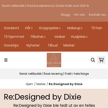
Hopp til innhold
Norsk nettbutikk | God kundeservice | Gratis frakt over 1200 kr
Blogg
Om oss
Kontakt oss
Gavekort
Hår
Kroppspleie
Makeup
Til han
Til hjemmet
Tilbehør
Vesker
Hudpleie
Gavetips
Nyheter
Tilbud
Merker
Norsk nettbutikk | Rask levering | Frakt i hele Norge
Hjem
/
Merker
/
Re:Designed by Dixie
Re:Designed by Dixie
Re:Designed by Dixie ble født ut av en felles