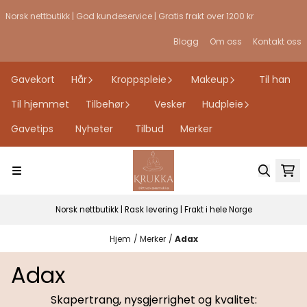
Hopp til innhold
Norsk nettbutikk | God kundeservice | Gratis frakt over 1200 kr
Blogg
Om oss
Kontakt oss
Gavekort
Hår
Kroppspleie
Makeup
Til han
Til hjemmet
Tilbehør
Vesker
Hudpleie
Gavetips
Nyheter
Tilbud
Merker
Norsk nettbutikk | Rask levering | Frakt i hele Norge
Hjem
/
Merker
/
Adax
Adax
Skapertrang, nysgjerrighet og kvalitet: