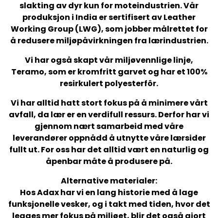
slakting av dyr kun for moteindustrien. Vår
produksjon i India er sertifisert av Leather
Working Group (LWG), som jobber målrettet for
å redusere miljøpåvirkningen fra lærindustrien.
Vi har også skapt vår miljøvennlige linje,
Teramo, som er kromfritt garvet og har et 100%
resirkulert polyesterfôr.
Vi har alltid hatt stort fokus på å minimere vårt
avfall, da lær er en verdifull ressurs. Derfor har vi
gjennom nært samarbeid med våre
leverandører oppnådd å utnytte våre lærsider
fullt ut. For oss har det alltid vært en naturlig og
åpenbar måte å produsere på.
Alternative materialer:
Hos Adax har vi en lang historie med å lage
funksjonelle vesker, og i takt med tiden, hvor det
legges mer fokus på miljøet, blir det også gjort