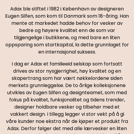
Adax ble stiftet i 1982 i København av designeren
Eugen Silfen, som kom til Danmark som 18-åring. Han
mente at markedet hadde behov for vesker av
bedre og høyere kvalitet enn de som var
tilgjengelige i butikkene, og med bare en liten
oppsparing som startkapital, la dette grunnlaget for
en internasjonal suksess.
I dag er Adax et familieeid selskap som fortsatt
drives av stor nysgjerrighet, høy kvalitet og en
skapertrang som har vært nøkkelordene siden
merkets grunnleggelse. De to årlige kolleksjonene
utvikles av Eugen Silfen og designteamet, som med
fokus på kvalitet, funksjonalitet og tidens trender,
designer holdbare vesker og tilbehør med et
vakkert design. I tillegg legger vi stor vekt på å gi
våre kunder noe ekstra når de kjøper et produkt fra
Adax. Derfor følger det med alle lærvesker en liten