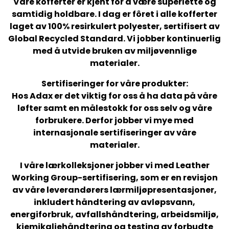
Våre kofferter er kjent for å være superlette og
samtidig holdbare. I dag er fôret i alle kofferter
laget av 100% resirkulert polyester, sertifisert av
Global Recycled Standard. Vi jobber kontinuerlig
med å utvide bruken av miljøvennlige
materialer.
Sertifiseringer for våre produkter:
Hos Adax er det viktig for oss å ha data på våre
løfter samt en målestokk for oss selv og våre
forbrukere. Derfor jobber vi mye med
internasjonale sertifiseringer av våre
materialer.
I våre lærkolleksjoner jobber vi med Leather
Working Group-sertifisering, som er en revisjon
av våre leverandørers lærmiljøpresentasjoner,
inkludert håndtering av avløpsvann,
energiforbruk, avfallshåndtering, arbeidsmiljø,
kjemikaliehåndtering og testing av forbudte