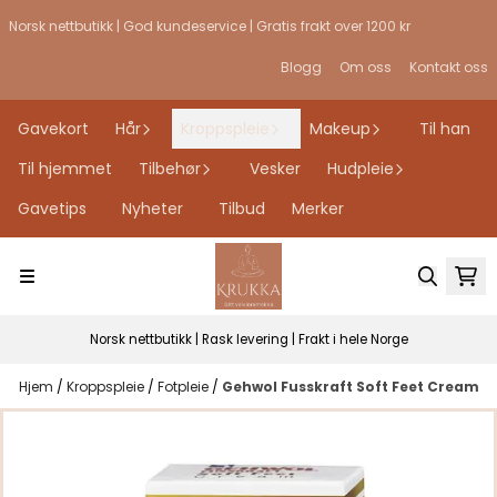
Hopp til innhold
Norsk nettbutikk | God kundeservice | Gratis frakt over 1200 kr
Blogg
Om oss
Kontakt oss
Gavekort
Hår
Kroppspleie
Makeup
Til han
Til hjemmet
Tilbehør
Vesker
Hudpleie
Gavetips
Nyheter
Tilbud
Merker
Norsk nettbutikk | Rask levering | Frakt i hele Norge
Hjem
/
Kroppspleie
/
Fotpleie
/
Gehwol Fusskraft Soft Feet Cream