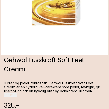
Gehwol Fusskraft Soft Feet
Cream
Lukter og pleier fantastisk. Gehwol Fusskraft Soft Feet
Cream er en nydelig velværekrem som pleier, mykgjør, gir
friskhet og har en nydelig duft og konsistens. Kremen
inneholder vitaminrik avokadoolje og andre verdifulle
Les mer
fettstoffer. Hyaluronsyre regenererer og styrker hudens
naturlige beskyttelse. I kombinasjon med karbamid, binder
325,-
hyaluronsyre fuktigheten i de dypere lag av huden og